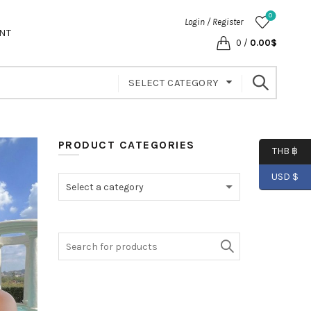
0
Login / Register
NT
0
/
0.00
$
SELECT CATEGORY
PRODUCT CATEGORIES
THB ฿
USD $
Select a category