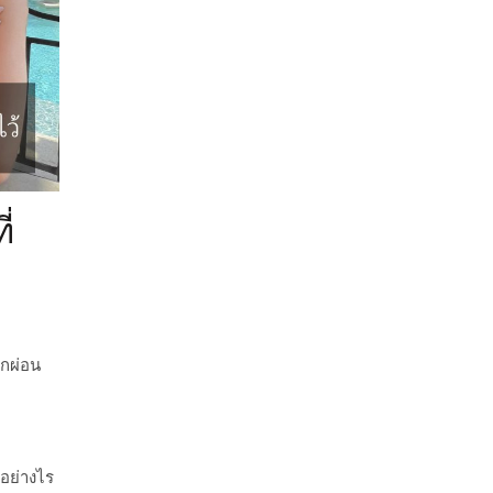
่
ักผ่อน
วอย่างไร