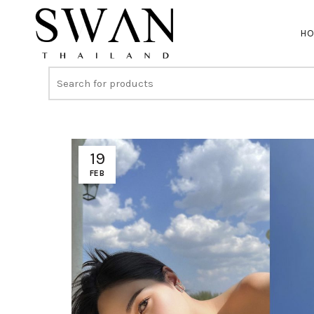
H
19
FEB