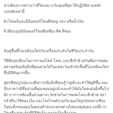
หากต้องการทราบว่าสีใดเหมาะกับคุณที่สุด ให้ปฏิบัติตามหลัก
เกณฑ์เหล่านี้
ผิวโทนเย็นจะมีอันเดอร์โทนสีชมพู แดง หรือน้ำเงิน
ผิวที่อบอุ่นมีอันเดอร์โทนสีเหลือง พีช สีทอง
จับคู่ชิ้นที่ไม่เหมือนใครกับเครื่องประดับในชีวิตประจำวัน
วิธีที่ยอดเยี่ยมในการรวมสไตล์ โลหะ และสีเข้าด้วยกันคือการผสม
ผสานสร้อยข้อมือที่คุณสวมใส่ในแต่ละวันเข้ากับชิ้นที่ไม่เหมือนใคร
ซึ่งมีสีสันมากขึ้น
สูตรที่สมบูรณ์แบบคือการเพิ่มสิ่งที่คุณรู้ว่าดูดีและทำให้ดูดีขึ้น ลอง
นึกภาพว่ามีชิ้นส่วนที่คุณชอบอยู่แล้วและทำให้มันโดดเด่นยิ่งขึ้นไป
อีก
การวางซ้อนชิ้นส่วนต่างๆ ยังช่วยในการผสมโลหะอีกด้วย อย่า
กลัวที่จะใช้ทอง เงิน และโรสโกลด์ร่วมกัน คุณใส่ลูกปัดหลากสีลง
ในสแต็กของคุณในตอนท้ายและทุกอย่างก็สมเหตุสมผล
แค่นี้การ