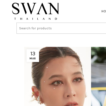
H
13
MAR