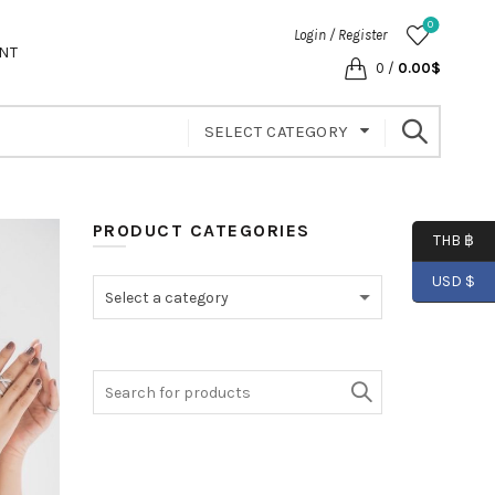
0
Login / Register
NT
0
/
0.00
$
SELECT CATEGORY
PRODUCT CATEGORIES
THB ฿
USD $
Select a category