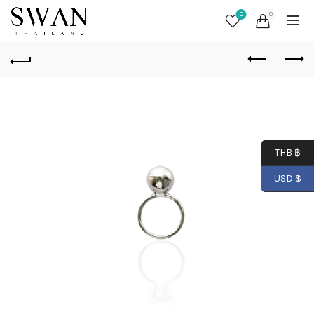
0
0
THB ฿
USD $