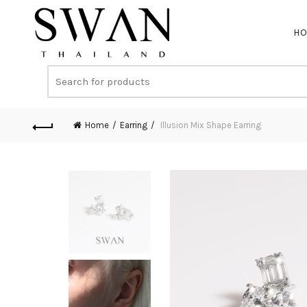
H
Home
Earring
Illusion Mix Shape Earring