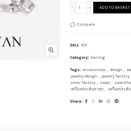
ADD TO BASKET
Compare
SKU:
901
Category:
Earring
Tags:
accessories
,
design
,
ea
jewelry design
,
jewelry factory
silver factory
,
swan
,
swantha
เครื่องประดับสวยๆ
,
เครื่องประด
Share