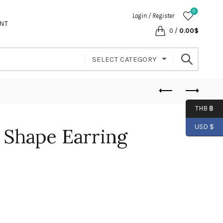
0
Login / Register
NT
0
/
0.00
$
SELECT CATEGORY
THB ฿
USD $
x Shape Earring