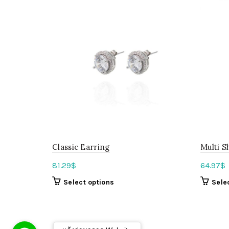
Classic Earring
Multi S
81.29
$
64.97
$
Select options
Sele