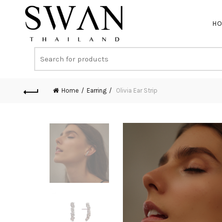
H
Home
Earring
Olivia Ear Strip