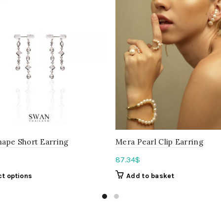
hape Short Earring
Mera Pearl Clip Earring
87.34
$
ct options
Add to basket