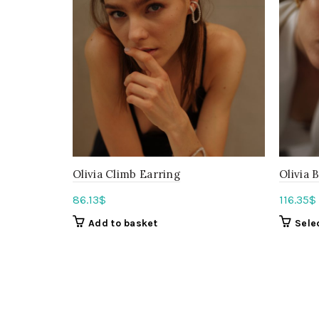
Olivia Climb Earring
Olivia 
86.13
$
116.35
$
Add to basket
Sele