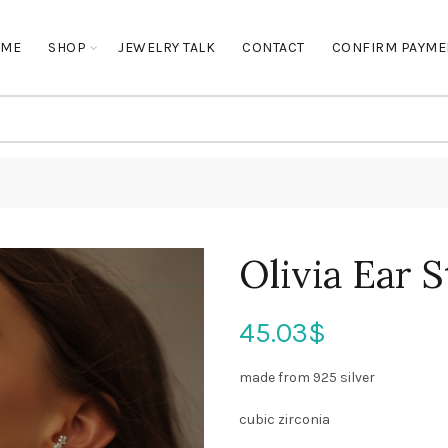
OME
SHOP
JEWELRY TALK
CONTACT
CONFIRM PAYME
Olivia Ear S
45.03
$
made from 925 silver
cubic zirconia