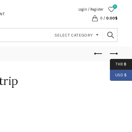
0
Login / Register
NT
0
/
0.00
$
SELECT CATEGORY
THB ฿
USD $
trip