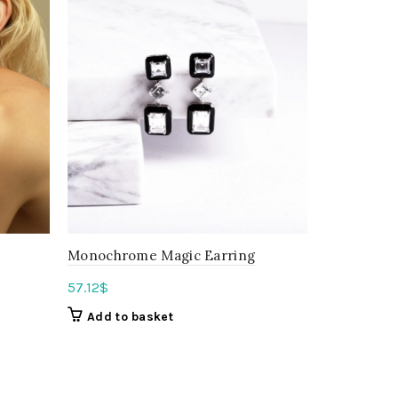
Monochrome Magic Earring
Olivia Dou
57.12
$
69.21
$
Add to basket
Add to b