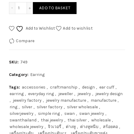
ADD TO BASKET
Add to Wishlist
Add to wishlist
Compare
SKU:
749
Category:
Earring
Tags:
accessories
,
craftmanship
,
design
,
ear cuff
,
earring
,
everyday ring
,
jeweller
,
jewelry
,
jewelry design
,
jewelry factory
,
jewelry manufacture
,
manufacture
,
ring
,
silver
,
silver factory
,
silver wholesale
,
silverjewelry
,
simple ring
,
swan
,
swan jewelry
,
swanthailand
,
thai jewelry
,
thai silver
,
wholesale
,
wholesale jewelry
,
จิวเวอรี่
,
ต่างหู
,
ต่างหูหนีบ
,
สร้อยคอ
,
เครื่องประดับ
,
เครื่องประดับcz
,
เครื่องประดับขายส่ง
,