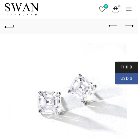
0
0
THB ฿
USD $