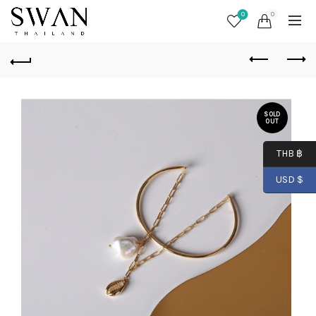
0
0
SOLD
OUT
THB ฿
USD $