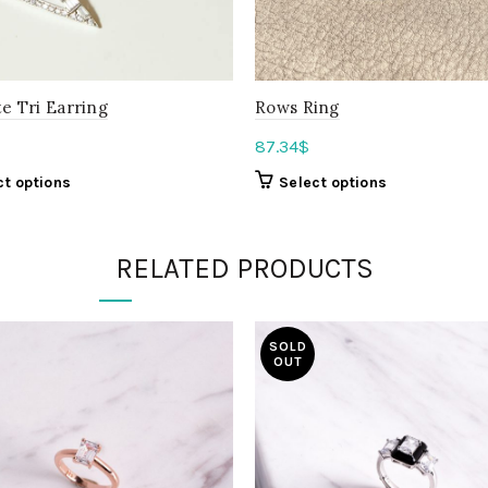
e Tri Earring
Rows Ring
87.34
$
ct options
Select options
RELATED PRODUCTS
SOLD
OUT