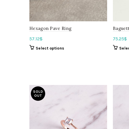
Hexagon Pave Ring
Baguett
57.12
$
75.25
$
Select options
Sele
SOLD
OUT