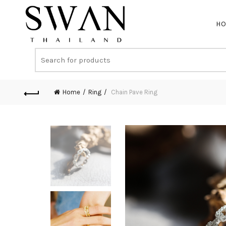
H
Home
Ring
Chain Pave Ring