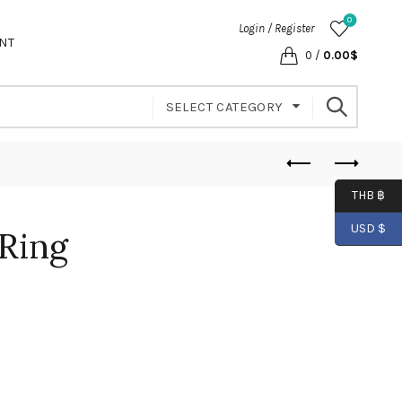
0
Login / Register
NT
0
/
0.00
$
SELECT CATEGORY
THB ฿
USD $
Ring