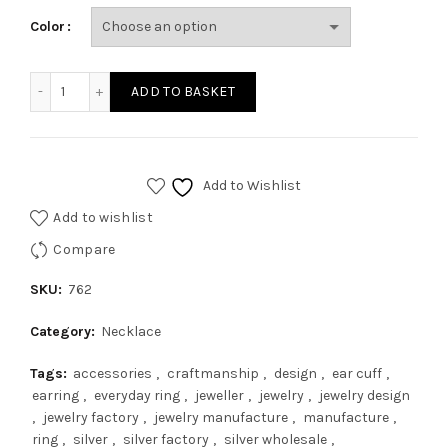
Color
ADD TO BASKET
Add to Wishlist
Add to wishlist
Compare
SKU:
762
Category:
Necklace
Tags:
accessories
,
craftmanship
,
design
,
ear cuff
,
earring
,
everyday ring
,
jeweller
,
jewelry
,
jewelry design
,
jewelry factory
,
jewelry manufacture
,
manufacture
,
ring
,
silver
,
silver factory
,
silver wholesale
,