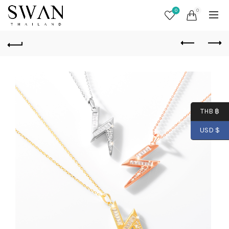
0
0
THB ฿
USD $