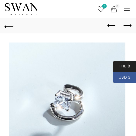
0
0
THB ฿
USD $