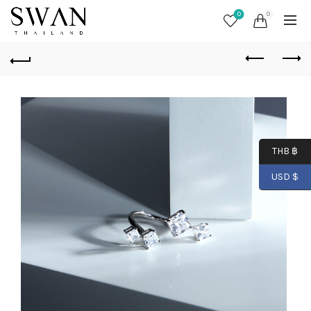
0
0
THB ฿
USD $