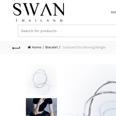
H
Home
Bracelet
Surround You Moving Bangle