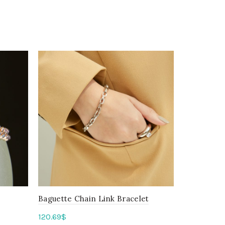
Baguette Chain Link Bracelet
Mini Baroq
120.69
$
29.95
$