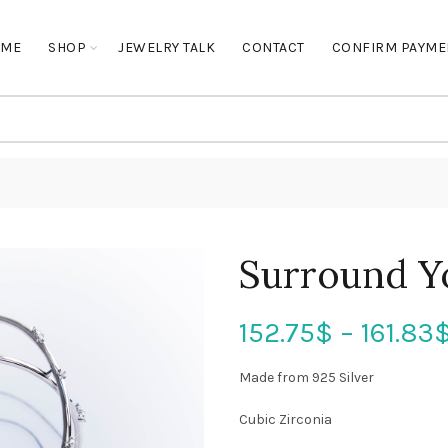
OME
SHOP
JEWELRY TALK
CONTACT
CONFIRM PAYME
Surround Y
152.75
$
–
161.83
Made from 925 Silver
Cubic Zirconia