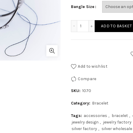
Bangle Size
ADD TO BASKET
Add to wishlist
Compare
SKU:
1070
Category:
Bracelet
Tags:
accessories
,
bracelet
,
jewelry design
,
jewelry factory
silver factory
,
silver wholesale