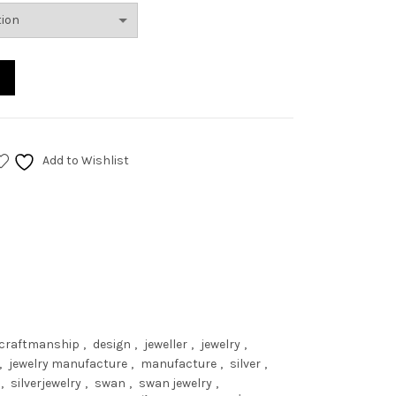
Add to Wishlist
craftmanship
,
design
,
jeweller
,
jewelry
,
,
jewelry manufacture
,
manufacture
,
silver
,
,
silverjewelry
,
swan
,
swan jewelry
,