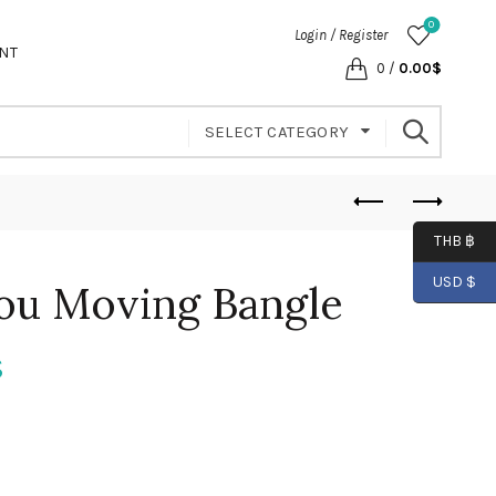
0
Login / Register
NT
0
/
0.00
$
SELECT CATEGORY
THB ฿
USD $
ou Moving Bangle
$