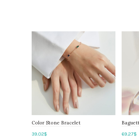
Color Stone Bracelet
Baguett
39.02
$
69.27
$