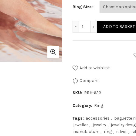
Ring Size
ADD TO BASKET
Add to wishlist
Compare
SKU:
RRH-623
Category:
Ring
Tags:
accessories
,
baguette r
jeweller
,
jewelry
,
jewelry desi
manufacture
,
ring
,
silver
,
si