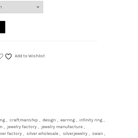
Add to Wishlist
ing
,
craftmanship
,
design
,
earring
,
infinity ring
,
gn
,
jewelry factory
,
jewelry manufacture
,
lver factory
,
silver wholesale
,
silverjewelry
,
swan
,