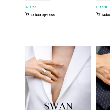
42.04
$
90.44
$
Select options
Sele