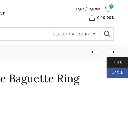
0
Login / Register
NT
0
/
0.00
$
SELECT CATEGORY
THB ฿
USD $
e Baguette Ring