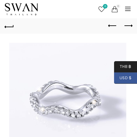
0
0
THB ฿
USD $