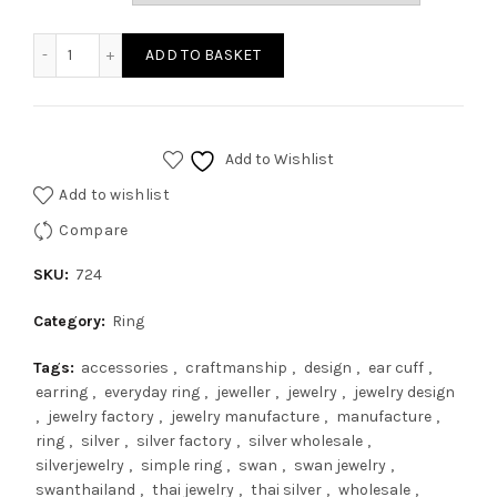
ADD TO BASKET
Add to Wishlist
Add to wishlist
Compare
SKU:
724
Category:
Ring
Tags:
accessories
,
craftmanship
,
design
,
ear cuff
,
earring
,
everyday ring
,
jeweller
,
jewelry
,
jewelry design
,
jewelry factory
,
jewelry manufacture
,
manufacture
,
ring
,
silver
,
silver factory
,
silver wholesale
,
silverjewelry
,
simple ring
,
swan
,
swan jewelry
,
swanthailand
,
thai jewelry
,
thai silver
,
wholesale
,