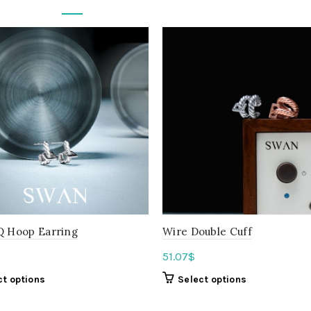
Q Hoop Earring
Wire Double Cuff
51.07
$
ct options
Select options