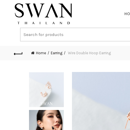
H
Home
Earring
Wire Double Hoop Earring