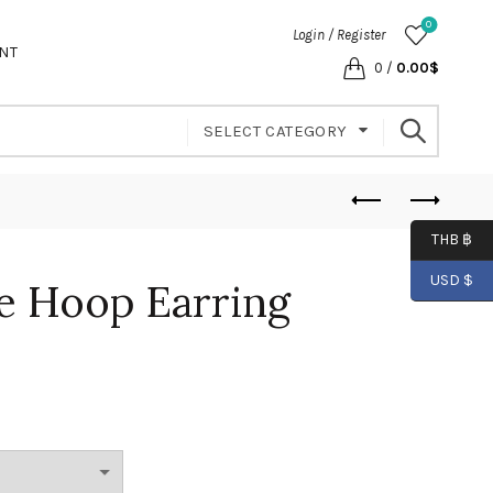
0
Login / Register
NT
0
/
0.00
$
SELECT CATEGORY
THB ฿
USD $
e Hoop Earring