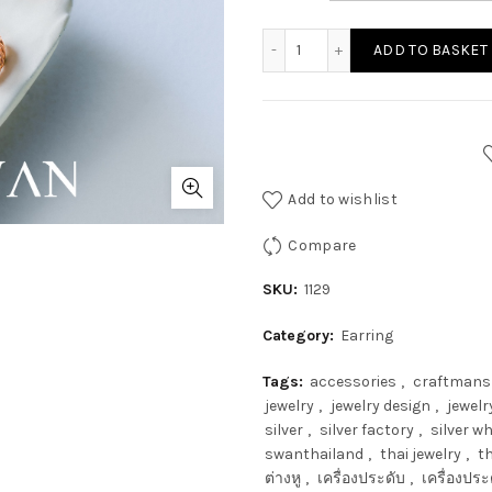
ADD TO BASKET
Add to wishlist
Compare
SKU:
1129
Category:
Earring
Tags:
accessories
,
craftmans
jewelry
,
jewelry design
,
jewelr
silver
,
silver factory
,
silver w
swanthailand
,
thai jewelry
,
th
ต่างหู
,
เครื่องประดับ
,
เครื่องปร