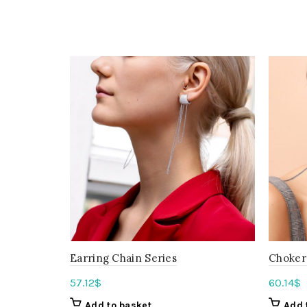
Earring Chain Series
Choker
57.12
$
60.14
$
Add to basket
Add 