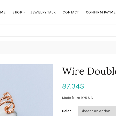
OME
SHOP
JEWELRY TALK
CONTACT
CONFIRM PAYME
Wire Doubl
87.34
$
Made from 925 Silver
Color