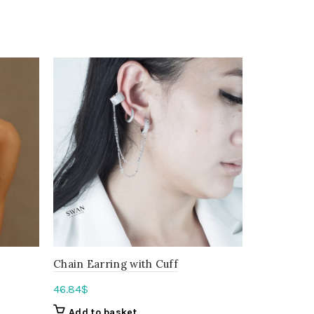
Chain Earring with Cuff
Multi Shap
46.84
$
64.97
$
Add to basket
Select o