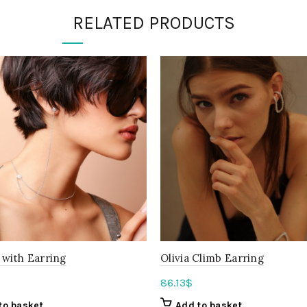
RELATED PRODUCTS
 with Earring
Olivia Climb Earring
86.13
$
to basket
Add to basket