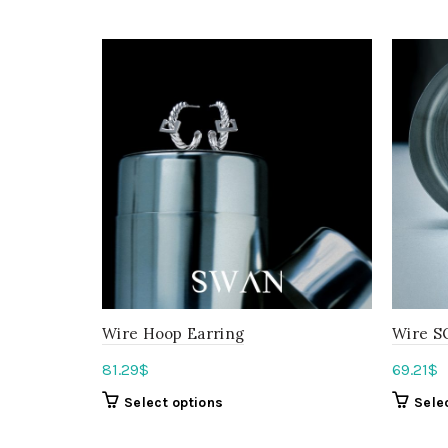
Wire Hoop Earring
Wire S
81.29
$
69.21
$
Select options
Sele