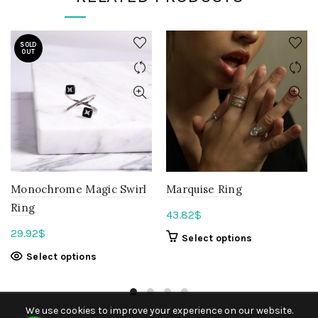
SOLD
OUT
Monochrome Magic Swirl
Marquise Ring
Ring
43.82
$
29.92
$
Select options
Select options
We use cookies to improve your experience on our website.