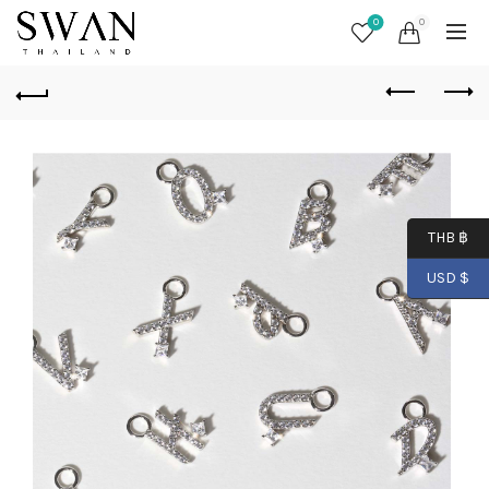
0
0
THB ฿
USD $