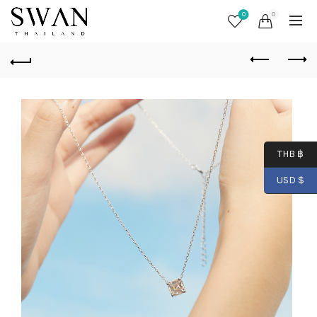
0
0
THB ฿
USD $