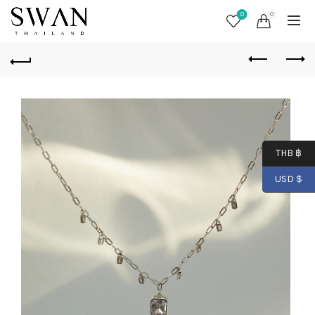
0
0
THB ฿
USD $