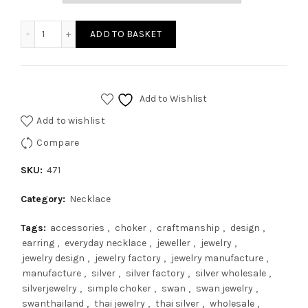
ADD TO BASKET
Add to Wishlist
Add to wishlist
Compare
SKU:
471
Category:
Necklace
Tags:
accessories
,
choker
,
craftmanship
,
design
,
earring
,
everyday necklace
,
jeweller
,
jewelry
,
jewelry design
,
jewelry factory
,
jewelry manufacture
,
manufacture
,
silver
,
silver factory
,
silver wholesale
,
silverjewelry
,
simple choker
,
swan
,
swan jewelry
,
swanthailand
,
thai jewelry
,
thai silver
,
wholesale
,