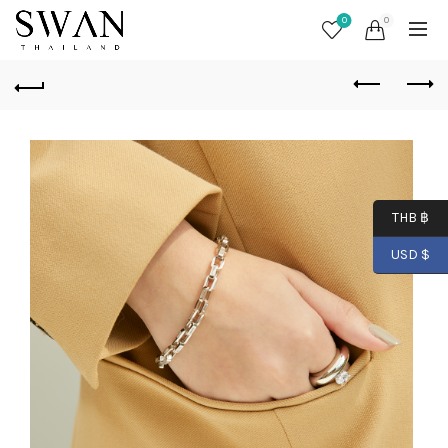
0
0
THB ฿
USD $