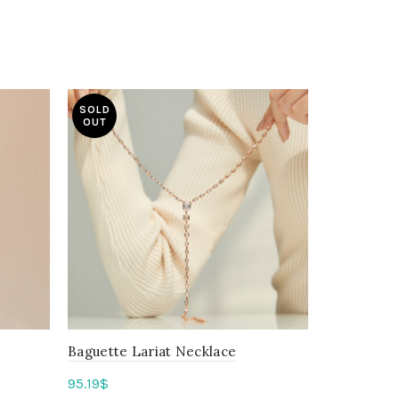
SOLD
OUT
Baguette Lariat Necklace
95.19
$