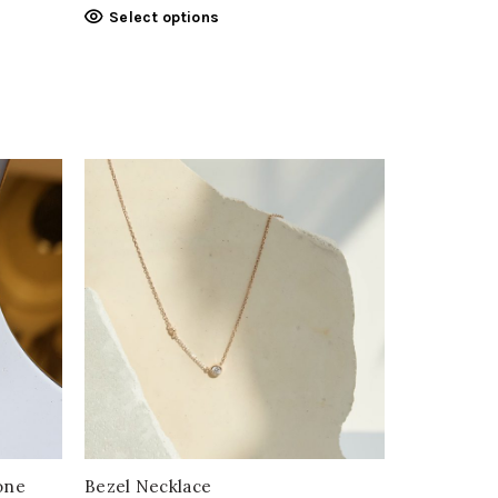
Select options
one
Bezel Necklace
Swirl Chok