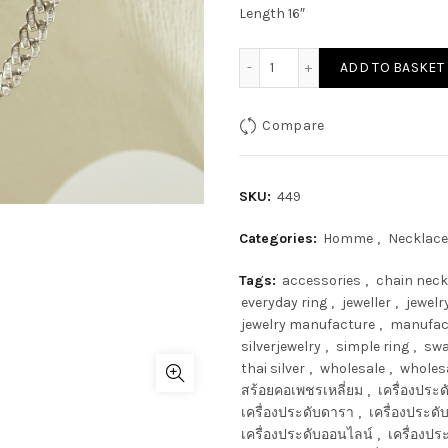
Length 16″
ADD TO BASKET
Compare
SKU:
449
Categories:
Homme
,
Necklace
Tags:
accessories
,
chain neck
everyday ring
,
jeweller
,
jewelr
jewelry manufacture
,
manufac
silverjewelry
,
simple ring
,
sw
thai silver
,
wholesale
,
wholesa
สร้อยคอเพชรเหลี่ยม
,
เครื่องประด
เครื่องประดับดารา
,
เครื่องประดับ
เครื่องประดับออนไลน์
,
เครื่องปร