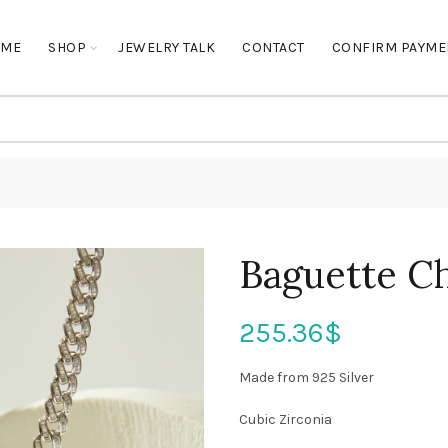
OME
SHOP
JEWELRY TALK
CONTACT
CONFIRM PAYME
Baguette C
255.36
$
Made from 925 Silver
Cubic Zirconia