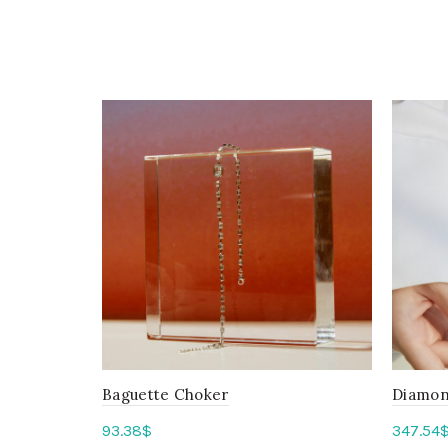
Baguette Choker
Diamon
93.38
$
347.54