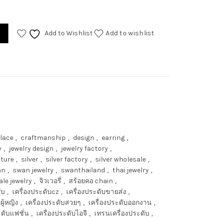
Add to Wishlist
Add to wishlist
lace
,
craftmanship
,
design
,
earring
,
y
,
jewelry design
,
jewelry factory
,
ture
,
silver
,
silver factory
,
silver wholesale
,
an
,
swan jewelry
,
swanthailand
,
thai jewelry
,
le jewelry
,
จิวเวอรี่
,
สร้อยคอ chain
,
ับ
,
เครื่องประดับcz
,
เครื่องประดับขายส่ง
,
ผู้หญิง
,
เครื่องประดับสวยๆ
,
เครื่องประดับออกงาน
,
ะดับแฟชั่น
,
เครื่องประดับไอจี
,
เทรนเครื่องประดับ
,