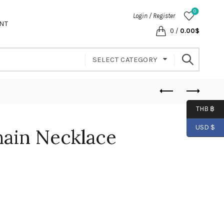
0
Login / Register
NT
0
/
0.00
$
SELECT CATEGORY
THB ฿
USD $
hain Necklace