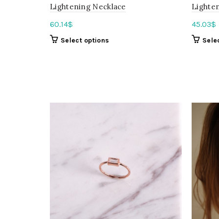
Lightening Necklace
Lighten
60.14
$
45.03
$
Select options
Sele