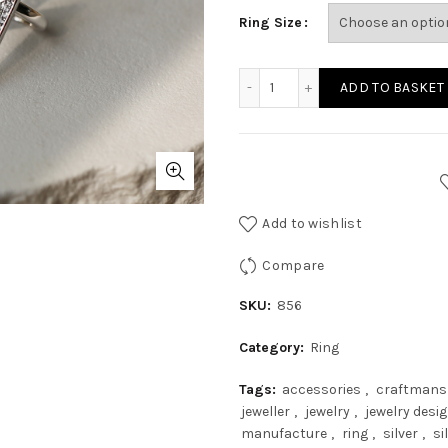
Ring Size
ADD TO BASKET
Add to wishlist
Compare
SKU:
856
Category:
Ring
Tags:
accessories
,
craftmans
jeweller
,
jewelry
,
jewelry desi
manufacture
,
ring
,
silver
,
si