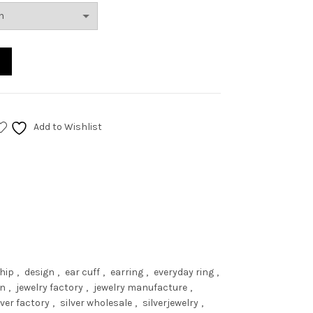
Add to Wishlist
hip
,
design
,
ear cuff
,
earring
,
everyday ring
,
gn
,
jewelry factory
,
jewelry manufacture
,
lver factory
,
silver wholesale
,
silverjewelry
,