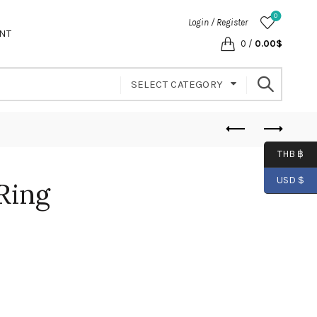
0
Login / Register
NT
0
/
0.00
$
SELECT CATEGORY
THB ฿
USD $
Ring